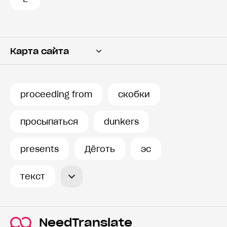
Карта сайта
Переводчик
Словарь
proceeding from
скобки
История запросов
просыпаться
dunkers
presents
Дёготь
эс
текст
NeedTranslate