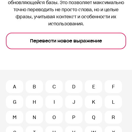
обновляющейся базы. Это позволяет максимально
точно переводить
не просто слова, но и целые
фразы, учитывая контекст и особенности их
использования.
Перевести новое выражение
A
B
C
D
E
F
G
H
I
J
K
L
M
N
O
P
Q
R