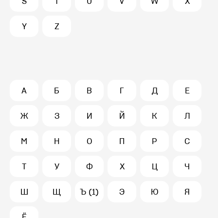
S
T
U
V
W
X
Y
Z
А
Б
В
Г
Д
Е
Ж
З
И
Й
К
Л
М
Н
О
П
Р
С
Т
У
Ф
Х
Ц
Ч
Ш
Щ
Ъ (1)
Э
Ю
Я
Ё