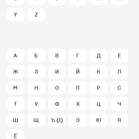
Y
Z
А
Б
В
Г
Д
Е
Ж
З
И
Й
К
Л
М
Н
О
П
Р
С
Т
У
Ф
Х
Ц
Ч
Ш
Щ
Ъ (1)
Э
Ю
Я
Ё