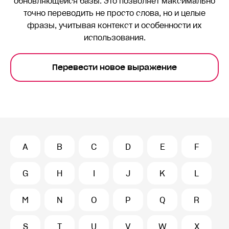
обновляющейся базы. Это позволяет максимально
точно переводить
не просто слова, но и целые
фразы, учитывая контекст и особенности их
использования.
Перевести новое выражение
A
B
C
D
E
F
G
H
I
J
K
L
M
N
O
P
Q
R
S
T
U
V
W
X