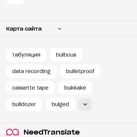
Карта сайта
Переводчик
Словарь
табуляция
bulbous
История запросов
data recording
bulletproof
cassette tape
bukkake
bulldozer
bulged
NeedTranslate