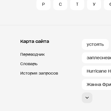
Р
С
Т
У
Карта сайта
устоять
Переводчик
заплеснев
Словарь
Hurricane H
История запросов
Жанна Фри