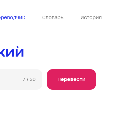
ереводчик
Словарь
История
кий
7
/ 30
Перевести