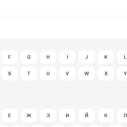
F
G
H
I
J
K
L
S
T
U
V
W
X
Y
Е
Ж
З
И
Й
К
Л