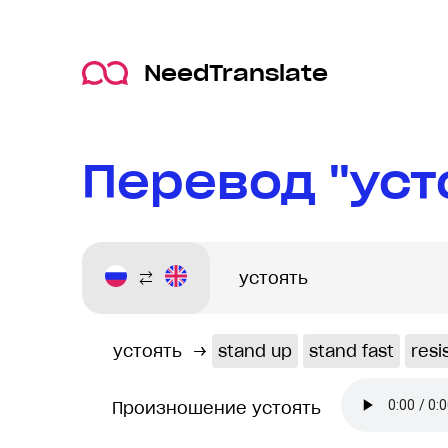
NeedTranslate
Перевод "уст
устоять
→
stand up
stand fast
resi
Произношение устоять