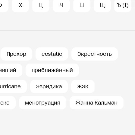
Ф
Х
Ц
Ч
Ш
Щ
Ъ (1)
Прохор
ecstatic
Окрестность
евший
приближённый
urricane
Эвридика
ЖЭК
ске
менструация
Жанна Кальман