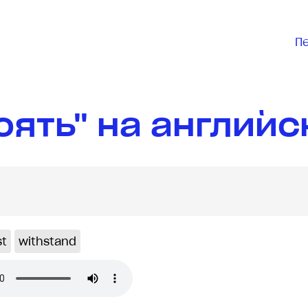
П
оять" на английс
st
withstand