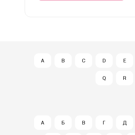
A
B
C
D
E
Q
R
А
Б
В
Г
Д