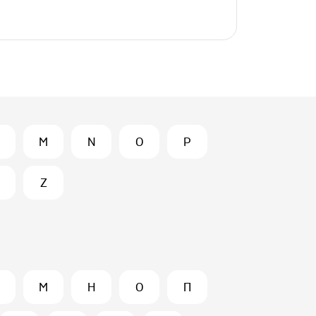
M
N
O
P
Z
М
Н
О
П