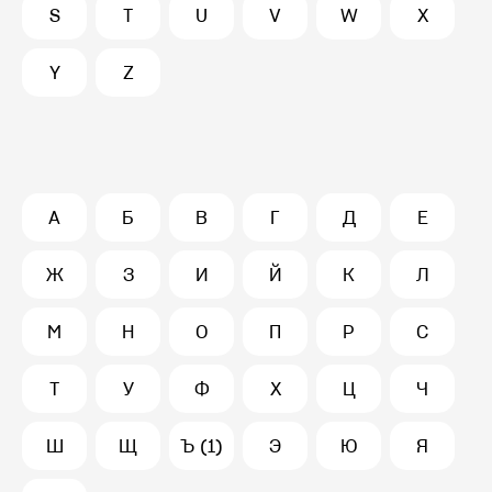
S
T
U
V
W
X
Y
Z
А
Б
В
Г
Д
Е
Ж
З
И
Й
К
Л
М
Н
О
П
Р
С
Т
У
Ф
Х
Ц
Ч
Ш
Щ
Ъ (1)
Э
Ю
Я