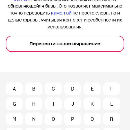
обновляющейся базы. Это позволяет максимально
точно переводить
камэн ай
не просто слова, но и
целые фразы, учитывая контекст и особенности их
использования.
Перевести новое выражение
A
B
C
D
E
F
G
H
I
J
K
L
M
N
O
P
Q
R