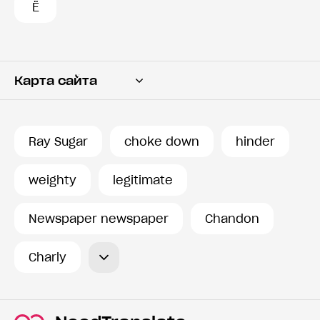
Ё
Карта сайта
Переводчик
Словарь
Ray Sugar
choke down
hinder
История запросов
weighty
legitimate
Newspaper newspaper
Chandon
Charly