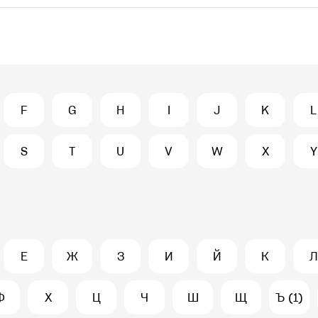
F
G
H
I
J
K
L
S
T
U
V
W
X
Y
Е
Ж
З
И
Й
К
Л
Ф
Х
Ц
Ч
Ш
Щ
Ъ (1)