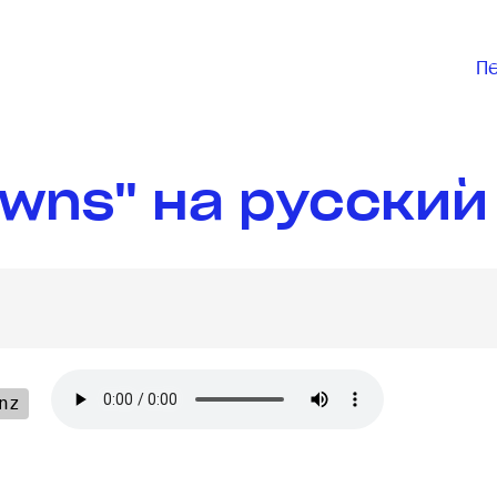
П
wns" на русский
nz