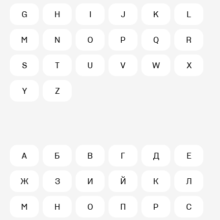
G
H
I
J
K
L
M
N
O
P
Q
R
S
T
U
V
W
X
Y
Z
А
Б
В
Г
Д
Е
Ж
З
И
Й
К
Л
М
Н
О
П
Р
С