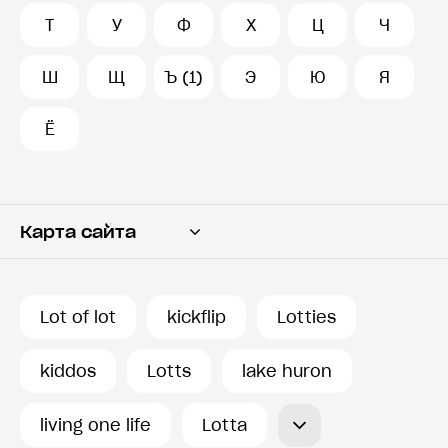
Т
У
Ф
Х
Ц
Ч
Ш
Щ
Ъ (1)
Э
Ю
Я
Ё
Карта сайта
Переводчик
Словарь
Lot of lot
kickflip
Lotties
История запросов
kiddos
Lotts
lake huron
living one life
Lotta