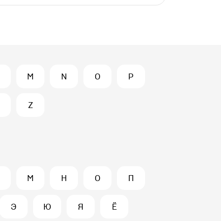
M
N
O
P
Z
М
Н
О
П
Э
Ю
Я
Ё