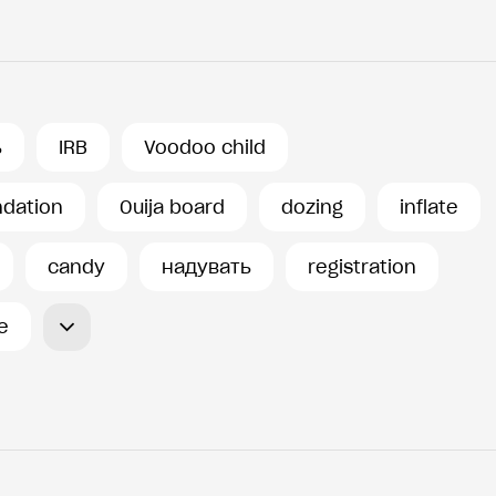
ь
IRB
Voodoo child
ndation
Ouija board
dozing
inflate
candy
надувать
registration
e