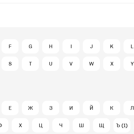
F
G
H
I
J
K
L
S
T
U
V
W
X
Y
Е
Ж
З
И
Й
К
Л
Ф
Х
Ц
Ч
Ш
Щ
Ъ (1)