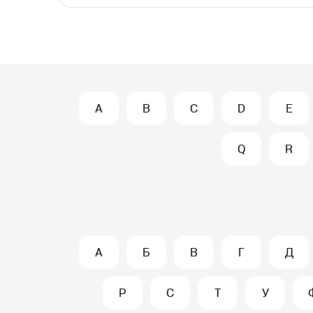
A
B
C
D
E
Q
R
А
Б
В
Г
Д
Р
С
Т
У