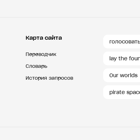
Карта сайта
голосоват
Переводчик
lay the fou
Словарь
Our worlds
История запросов
pirate spac