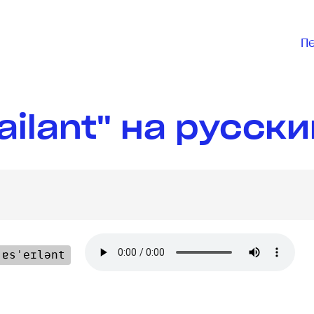
П
ilant" на русски
ɐsˈeɪlənt