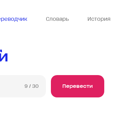
ереводчик
Словарь
История
й
9
/ 30
Перевести