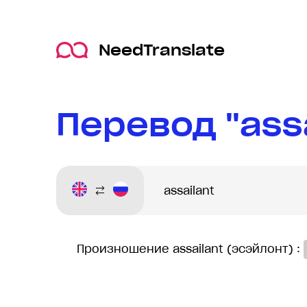
NeedTranslate
Перевод "assa
Произношение assailant (эсэйлонт) :