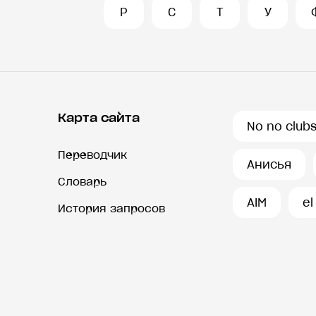
Р
С
Т
У
Карта сайта
No no club
Переводчик
Анисья
Словарь
AIM
el
История запросов