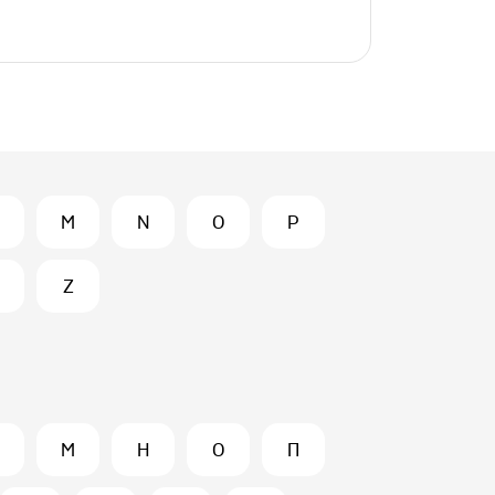
M
N
O
P
Z
М
Н
О
П