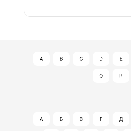
A
B
C
D
E
Q
R
А
Б
В
Г
Д