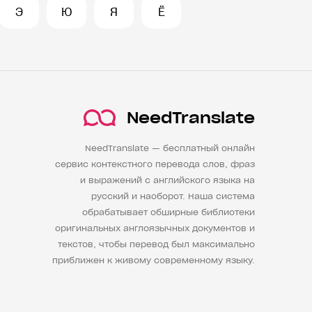
Э
Ю
Я
Ё
NeedTranslate
NeedTranslate — бесплатный онлайн
сервис контекстного перевода слов, фраз
и выражений с английского языка на
русский и наоборот. Наша система
обрабатывает обширные библиотеки
оригинальных англоязычных документов и
текстов, чтобы перевод был максимально
приближен к живому современному языку.