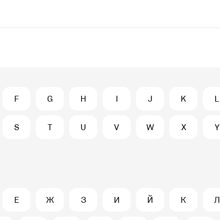
F
G
H
I
J
K
L
S
T
U
V
W
X
Y
Е
Ж
З
И
Й
К
Л