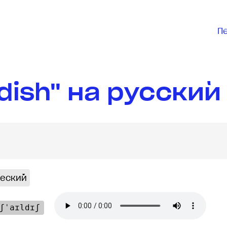
П
dish" на русский
еский
ʃˈaɪldɪʃ