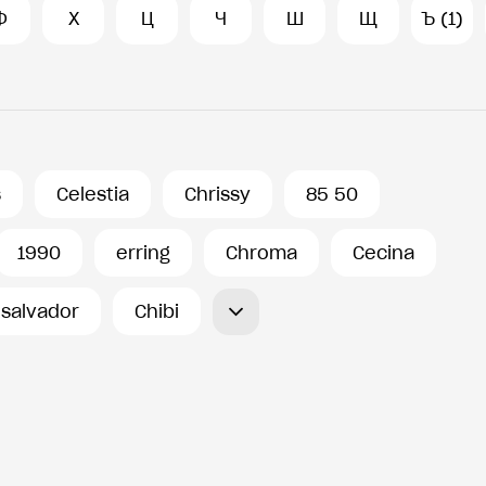
Ф
Х
Ц
Ч
Ш
Щ
Ъ (1)
s
Celestia
Chrissy
85 50
1990
erring
Chroma
Cecina
 salvador
Chibi