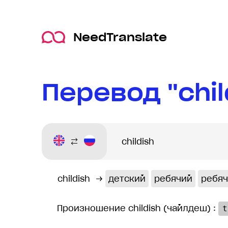
NeedTranslate
Перевод "chil
childish
→
детский
ребячий
ребяч
Произношение childish (чайлдеш) :
t