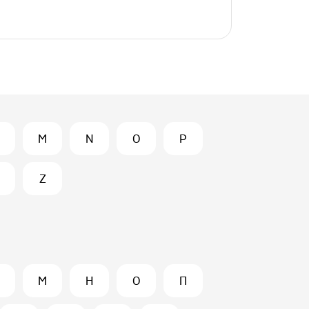
M
N
O
P
Z
М
Н
О
П