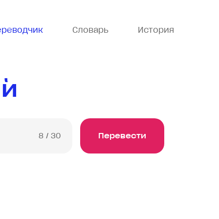
ереводчик
Словарь
История
ий
8
/ 30
Перевести