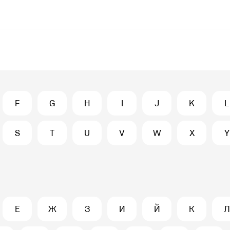
F
G
H
I
J
K
L
S
T
U
V
W
X
Y
Е
Ж
З
И
Й
К
Л