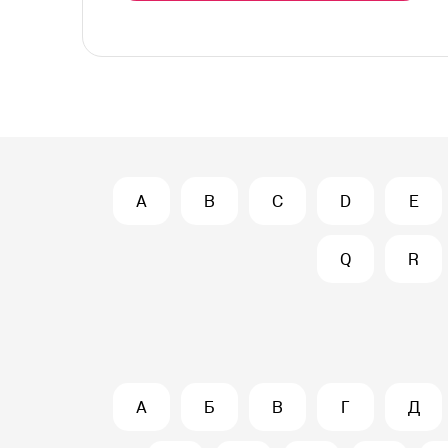
A
B
C
D
E
Q
R
А
Б
В
Г
Д