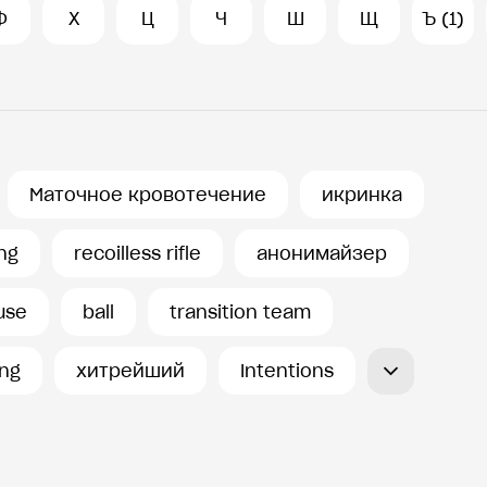
Ф
Х
Ц
Ч
Ш
Щ
Ъ (1)
Маточное кровотечение
икринка
ng
recoilless rifle
анонимайзер
use
ball
transition team
ng
хитрейший
Intentions