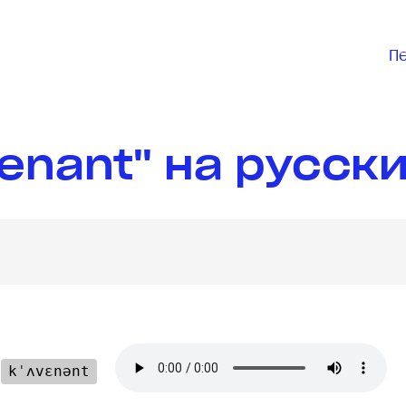
П
enant" на русск
:
kˈʌvɛnənt