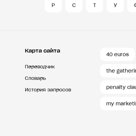
Р
С
Т
У
Карта сайта
40 euros
Переводчик
the gatheri
Словарь
penalty cla
История запросов
my marketi