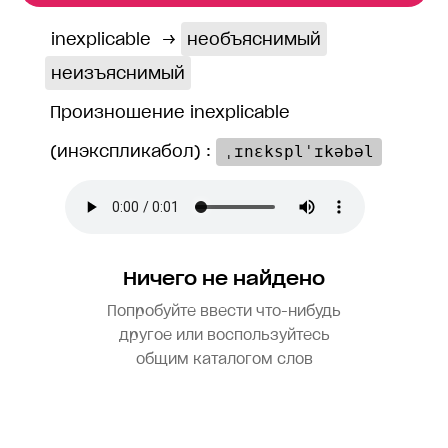
inexplicable
→
необъяснимый
неизъяснимый
Произношение inexplicable
(инэкспликабол) :
ˌɪnɛksplˈɪkəbəl
Ничего не найдено
Попробуйте ввести что-нибудь
другое или воспользуйтесь
общим каталогом слов