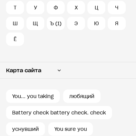
Т
У
Ф
Х
Ц
Ч
Ш
Щ
Ъ (1)
Э
Ю
Я
Ё
Карта сайта
Переводчик
Словарь
You... you taking
любящий
История запросов
Battery check battery check. check
уснувший
You sure you