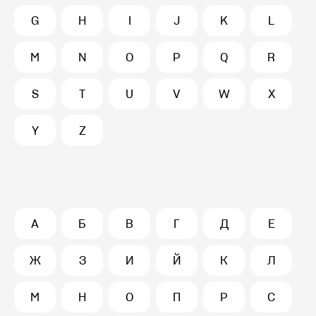
G
H
I
J
K
L
M
N
O
P
Q
R
S
T
U
V
W
X
Y
Z
А
Б
В
Г
Д
Е
Ж
З
И
Й
К
Л
М
Н
О
П
Р
С