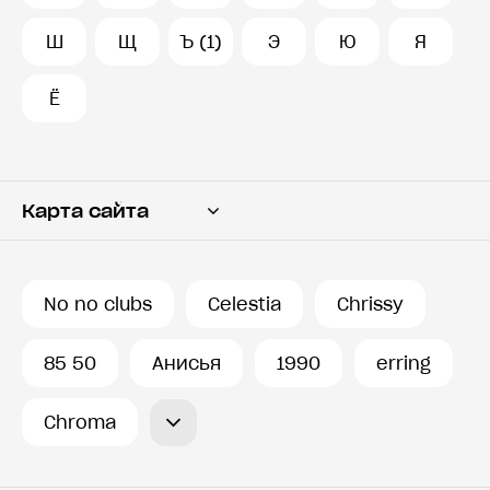
Ш
Щ
Ъ (1)
Э
Ю
Я
Ё
Карта сайта
Переводчик
Словарь
No no clubs
Celestia
Chrissy
История запросов
85 50
Анисья
1990
erring
Chroma