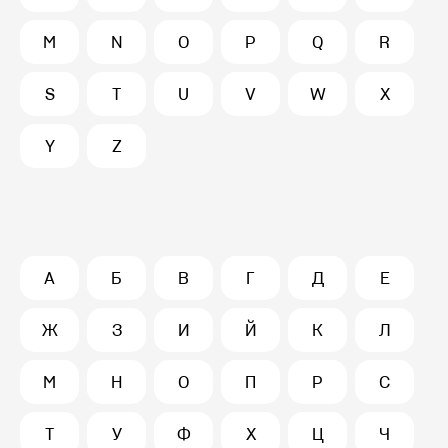
M
N
O
P
Q
R
S
T
U
V
W
X
Y
Z
А
Б
В
Г
Д
Е
Ж
З
И
Й
К
Л
М
Н
О
П
Р
С
Т
У
Ф
Х
Ц
Ч