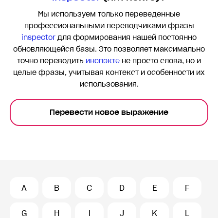
Мы используем только переведенные
профессиональными переводчиками фразы
inspector
для формирования нашей постоянно
обновляющейся базы. Это позволяет максимально
точно переводить
инспэкте
не просто слова, но и
целые фразы, учитывая контекст и особенности их
использования.
Перевести новое выражение
A
B
C
D
E
F
G
H
I
J
K
L