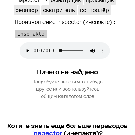
inspector
→
осмотрщик
приёмщик
ревизор
смотритель
контролёр
Произношение inspector (инспэкте) :
ɪnspˈɛktə
Ничего не найдено
Попробуйте ввести что-нибудь
другое или воспользуйтесь
общим каталогом слов
Хотите знать еще больше переводов
inspector
(инспэкте)?