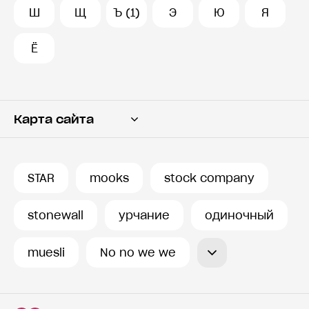
Ш
Щ
Ъ (1)
Э
Ю
Я
Ё
Карта сайта
Переводчик
Словарь
STAR
mooks
stock company
История запросов
stonewall
урчание
одиночный
muesli
No no we we