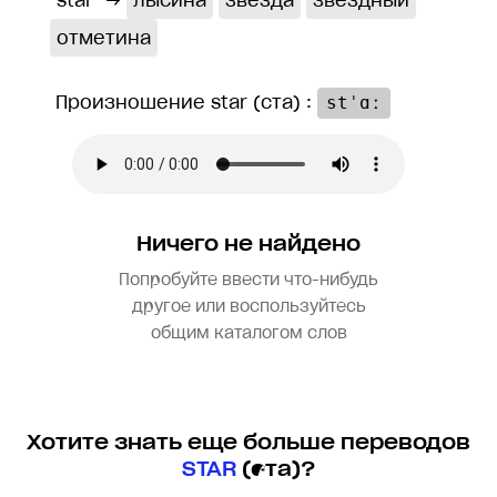
star
→
лысина
звезда
звёздный
отметина
Произношение star (ста) :
stˈɑː
Ничего не найдено
Попробуйте ввести что-нибудь
другое или воспользуйтесь
общим каталогом слов
Хотите знать еще больше переводов
STAR
(ста)?