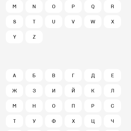
M
N
O
P
Q
R
S
T
U
V
W
X
Y
Z
А
Б
В
Г
Д
Е
Ж
З
И
Й
К
Л
М
Н
О
П
Р
С
Т
У
Ф
Х
Ц
Ч