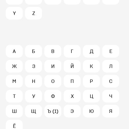
Y
Z
А
Б
В
Г
Д
Е
Ж
З
И
Й
К
Л
М
Н
О
П
Р
С
Т
У
Ф
Х
Ц
Ч
Ш
Щ
Ъ (1)
Э
Ю
Я
Ё