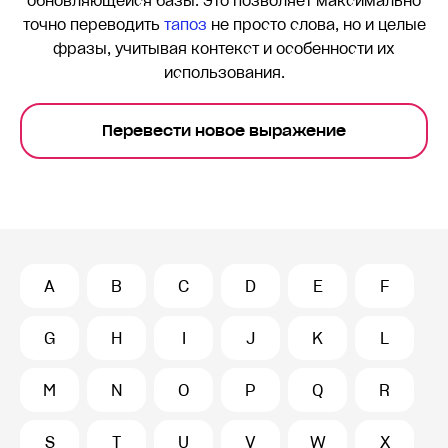
обновляющейся базы. Это позволяет максимально
точно переводить
тапоз
не просто слова, но и целые
фразы, учитывая контекст и особенности их
использования.
Перевести новое выражение
A
B
C
D
E
F
G
H
I
J
K
L
M
N
O
P
Q
R
S
T
U
V
W
X