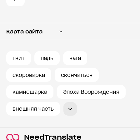
Карта сайта
Переводчик
Словарь
твит
падь
вага
История запросов
скороварка
скончаться
камнешарка
Эпоха Возрождения
внешняя часть
NeedTranslate