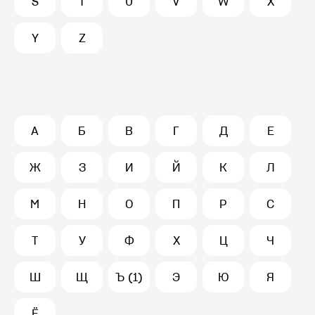
S
T
U
V
W
X
Y
Z
А
Б
В
Г
Д
Е
Ж
З
И
Й
К
Л
М
Н
О
П
Р
С
Т
У
Ф
Х
Ц
Ч
Ш
Щ
Ъ (1)
Э
Ю
Я
Ё