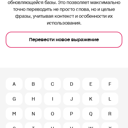
обновляющейся базы. Это позволяет максимально
точно переводить
не просто слова, но и целые
фразы, учитывая контекст и особенности их
использования.
Перевести новое выражение
A
B
C
D
E
F
G
H
I
J
K
L
M
N
O
P
Q
R