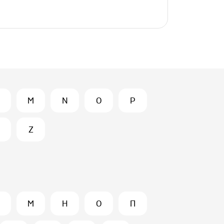
M
N
O
P
Z
М
Н
О
П