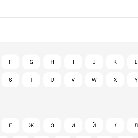
F
G
H
I
J
K
L
S
T
U
V
W
X
Y
Е
Ж
З
И
Й
К
Л