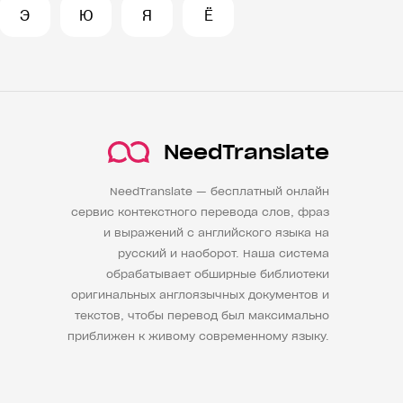
Э
Ю
Я
Ё
NeedTranslate
NeedTranslate — бесплатный онлайн
сервис контекстного перевода слов, фраз
и выражений с английского языка на
русский и наоборот. Наша система
обрабатывает обширные библиотеки
оригинальных англоязычных документов и
текстов, чтобы перевод был максимально
приближен к живому современному языку.