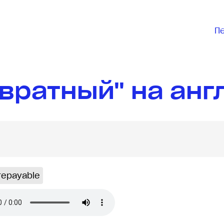
П
вратный" на анг
repayable