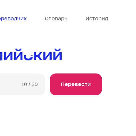
ереводчик
Словарь
История
лийский
10
/ 30
Перевести