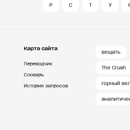
Р
С
Т
У
Карта сайта
вещать
Переводчик
The Crush
Словарь
горный ве
История запросов
аналитиче