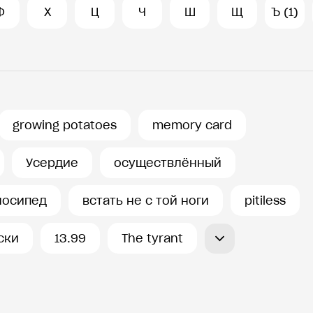
Ф
Х
Ц
Ч
Ш
Щ
Ъ (1)
growing potatoes
memory card
Усердие
осуществлённый
лосипед
встать не с той ноги
pitiless
ски
13.99
The tyrant