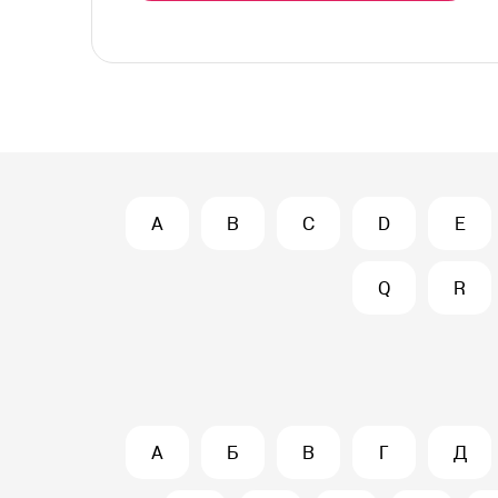
A
B
C
D
E
Q
R
А
Б
В
Г
Д