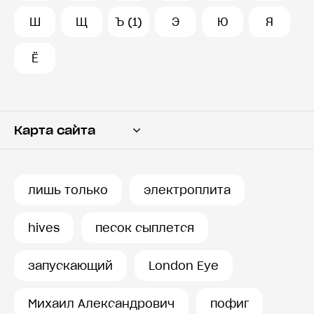
Ш
Щ
Ъ (1)
Э
Ю
Я
Ё
Карта сайта
Переводчик
Словарь
лишь только
электроплита
История запросов
hives
песок сыплется
запускающий
London Eye
Михаил Александрович
пофиг