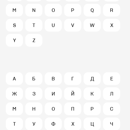
M
N
O
P
Q
R
S
T
U
V
W
X
Y
Z
А
Б
В
Г
Д
Е
Ж
З
И
Й
К
Л
М
Н
О
П
Р
С
Т
У
Ф
Х
Ц
Ч