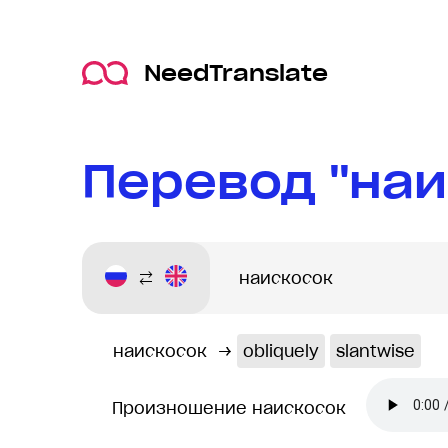
NeedTranslate
Перевод "наи
наискосок
→
obliquely
slantwise
Произношение наискосок