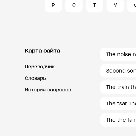
Р
С
Т
У
Карта сайта
The noise n
Переводчик
Second so
Словарь
The train th
История запросов
The tsar Th
The the fam