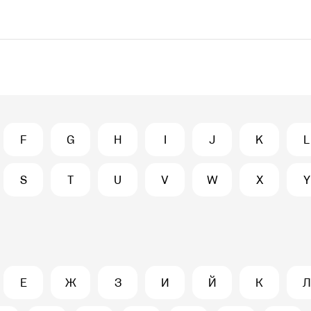
F
G
H
I
J
K
L
S
T
U
V
W
X
Y
Е
Ж
З
И
Й
К
Л