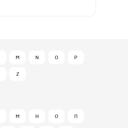
M
N
O
P
Z
М
Н
О
П