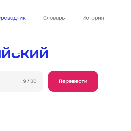
ереводчик
Словарь
История
ийский
9
/ 30
Перевести