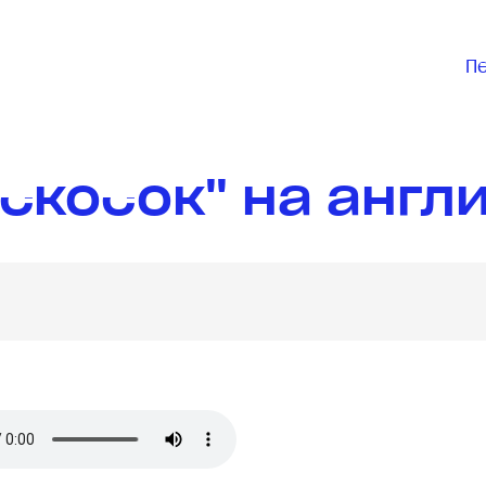
П
скосок" на англ