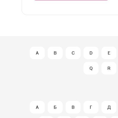
A
B
C
D
E
Q
R
А
Б
В
Г
Д