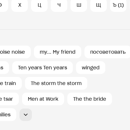
Ф
Х
Ц
Ч
Ш
Щ
Ъ (1)
oise noise
my... My friend
посоветовать
ns
Ten years Ten years
winged
e train
The storm the storm
e tsar
Men at Work
The the bride
ilies