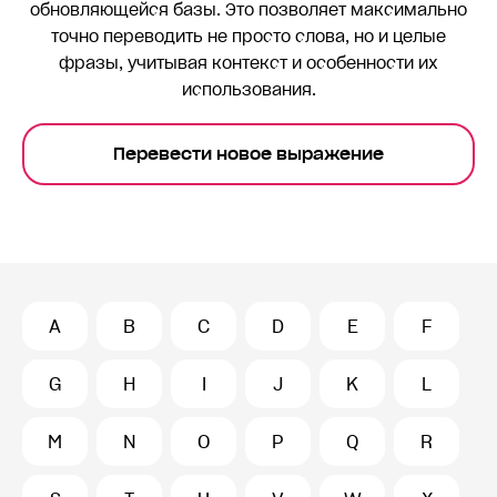
обновляющейся базы. Это позволяет максимально
точно переводить
не просто слова, но и целые
фразы, учитывая контекст и особенности их
использования.
Перевести новое выражение
A
B
C
D
E
F
G
H
I
J
K
L
M
N
O
P
Q
R