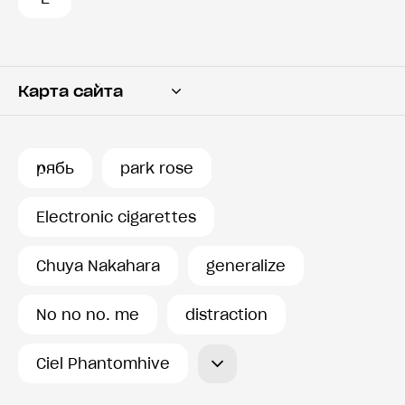
Карта сайта
Переводчик
Словарь
рябь
park rose
История запросов
Electronic cigarettes
Chuya Nakahara
generalize
No no no. me
distraction
Ciel Phantomhive