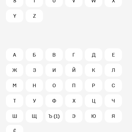
S
T
U
V
W
X
Y
Z
А
Б
В
Г
Д
Е
Ж
З
И
Й
К
Л
М
Н
О
П
Р
С
Т
У
Ф
Х
Ц
Ч
Ш
Щ
Ъ (1)
Э
Ю
Я
Ё