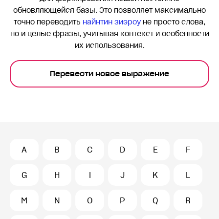
обновляющейся базы. Это позволяет максимально
точно переводить
найнтин зиэроу
не просто слова,
но и целые фразы, учитывая контекст и особенности
их использования.
Перевести новое выражение
A
B
C
D
E
F
G
H
I
J
K
L
M
N
O
P
Q
R