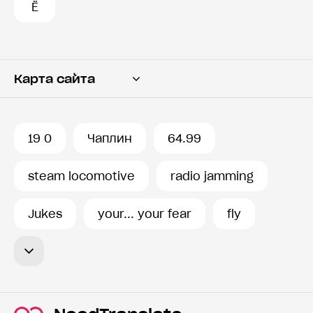
Ё
Карта сайта
Переводчик
Словарь
19 0
Чаплин
64.99
История запросов
steam locomotive
radio jamming
Jukes
your... your fear
fly