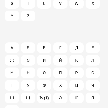
S
T
U
V
W
X
Y
Z
А
Б
В
Г
Д
Е
Ж
З
И
Й
К
Л
М
Н
О
П
Р
С
Т
У
Ф
Х
Ц
Ч
Ш
Щ
Ъ (1)
Э
Ю
Я