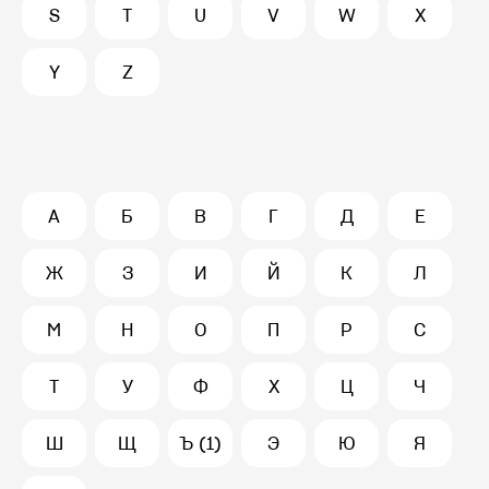
S
T
U
V
W
X
Y
Z
А
Б
В
Г
Д
Е
Ж
З
И
Й
К
Л
М
Н
О
П
Р
С
Т
У
Ф
Х
Ц
Ч
Ш
Щ
Ъ (1)
Э
Ю
Я