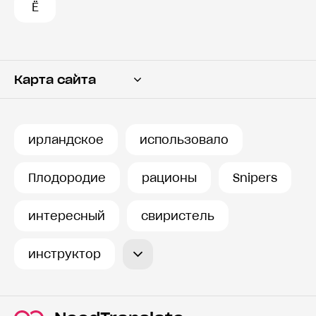
Ё
Карта сайта
Переводчик
Словарь
ирландское
использовало
История запросов
Плодородие
рационы
Snipers
интересный
свиристель
инструктор