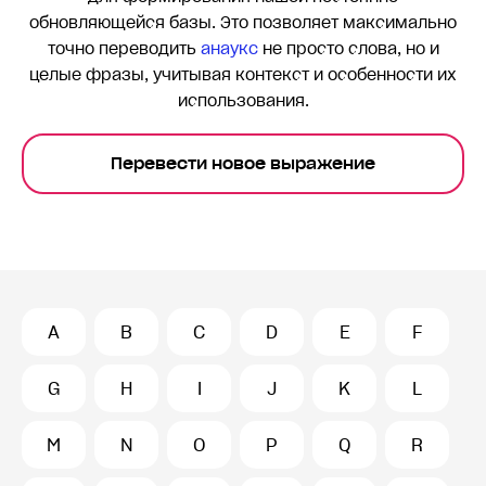
обновляющейся базы. Это позволяет максимально
точно переводить
анаукс
не просто слова, но и
целые фразы, учитывая контекст и особенности их
использования.
Перевести новое выражение
A
B
C
D
E
F
G
H
I
J
K
L
M
N
O
P
Q
R