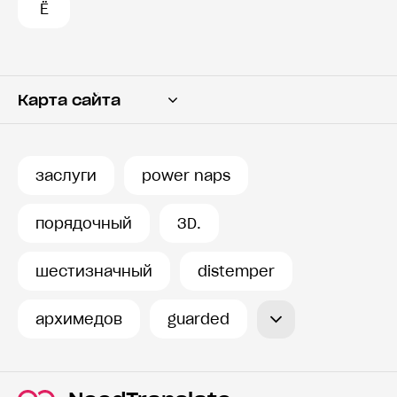
Ё
Карта сайта
Переводчик
Словарь
заслуги
power naps
История запросов
порядочный
3D.
шестизначный
distemper
архимедов
guarded