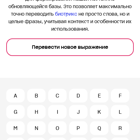
обновляющейся базы. Это позволяет максимально
точно переводить
биотрикс
не просто слова, но и
целые фразы, учитывая контекст и особенности их
использования.
Перевести новое выражение
A
B
C
D
E
F
G
H
I
J
K
L
M
N
O
P
Q
R