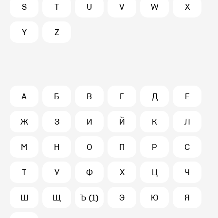
S
T
U
V
W
X
Y
Z
А
Б
В
Г
Д
Е
Ж
З
И
Й
К
Л
М
Н
О
П
Р
С
Т
У
Ф
Х
Ц
Ч
Ш
Щ
Ъ (1)
Э
Ю
Я