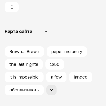
Ё
Карта сайта
Переводчик
Словарь
Brawn... Brawn
paper mulberry
История запросов
the last nights
1250
it is impossible
a few
landed
обезличивать