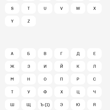
S
T
U
V
W
X
Y
Z
А
Б
В
Г
Д
Е
Ж
З
И
Й
К
Л
М
Н
О
П
Р
С
Т
У
Ф
Х
Ц
Ч
Ш
Щ
Ъ (1)
Э
Ю
Я