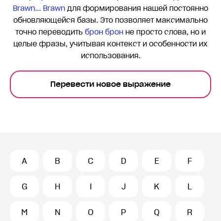
Brawn... Brawn
для формирования нашей постоянно
обновляющейся базы. Это позволяет максимально
точно переводить
брон брон
не просто слова, но и
целые фразы, учитывая контекст и особенности их
использования.
Перевести новое выражение
A
B
C
D
E
F
G
H
I
J
K
L
M
N
O
P
Q
R