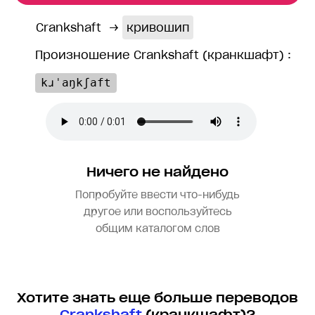
Crankshaft
→
кривошип
Произношение Crankshaft (кранкшафт) :
kɹˈaŋkʃaft
Ничего не найдено
Попробуйте ввести что-нибудь
другое или воспользуйтесь
общим каталогом слов
Хотите знать еще больше переводов
Crankshaft
(кранкшафт)?