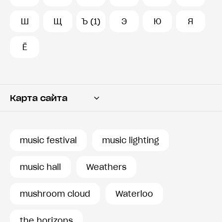
Ш
Щ
Ъ (1)
Э
Ю
Я
Ё
Карта сайта
Переводчик
Словарь
music festival
music lighting
История запросов
music hall
Weathers
mushroom cloud
Waterloo
the horizons