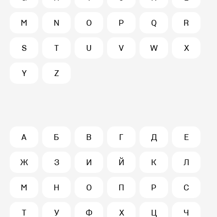
M
N
O
P
Q
R
S
T
U
V
W
X
Y
Z
А
Б
В
Г
Д
Е
Ж
З
И
Й
К
Л
М
Н
О
П
Р
С
Т
У
Ф
Х
Ц
Ч