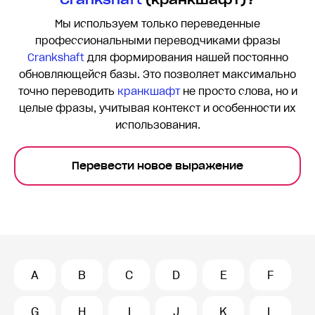
Мы используем только переведенные
профессиональными переводчиками фразы
Crankshaft
для формирования нашей постоянно
обновляющейся базы. Это позволяет максимально
точно переводить
кранкшафт
не просто слова, но и
целые фразы, учитывая контекст и особенности их
использования.
Перевести новое выражение
A
B
C
D
E
F
G
H
I
J
K
L