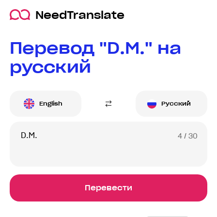
NeedTranslate
Перевод "D.M." на
русский
English
Русский
4
/ 30
Перевести