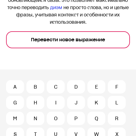
обновляющейся базы. Это позволяет максимально
точно переводить
диэм
не просто слова, но и целые
фразы, учитывая контекст и особенности их
использования.
Перевести новое выражение
A
B
C
D
E
F
G
H
I
J
K
L
M
N
O
P
Q
R
S
T
U
V
W
X