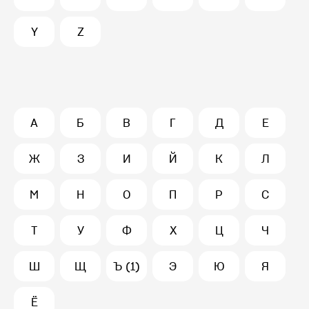
Y
Z
А
Б
В
Г
Д
Е
Ж
З
И
Й
К
Л
М
Н
О
П
Р
С
Т
У
Ф
Х
Ц
Ч
Ш
Щ
Ъ (1)
Э
Ю
Я
Ё