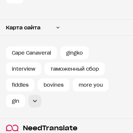
Карта сайта
Переводчик
Словарь
Cape Canaveral
gingko
История запросов
interview
таможенный сбор
fiddles
bovines
more you
gin
NeedTranslate