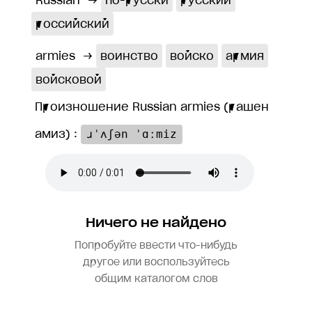
Russian
→
по-русски
русский
российский
armies
→
воинство
войско
армия
войсковой
Произношение Russian armies (рашен
амиз) :
ɹˈʌʃən ˈɑːmiz
Ничего не найдено
Попробуйте ввести что-нибудь
другое или воспользуйтесь
общим каталогом слов