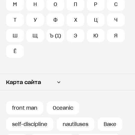
М
Н
О
П
Р
С
Т
У
Ф
Х
Ц
Ч
Ш
Щ
Ъ (1)
Э
Ю
Я
Ё
Карта сайта
Переводчик
Словарь
front man
Oceanic
История запросов
self-discipline
nautiluses
Ваке