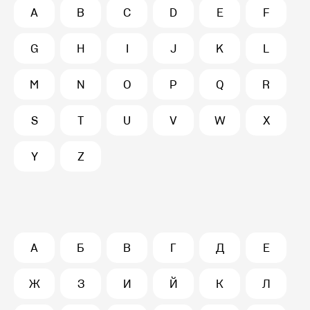
A
B
C
D
E
F
G
H
I
J
K
L
M
N
O
P
Q
R
S
T
U
V
W
X
Y
Z
А
Б
В
Г
Д
Е
Ж
З
И
Й
К
Л