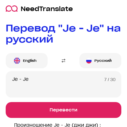
NeedTranslate
Перевод "Je - Je" на
русский
English
Русский
7
/ 30
Перевести
Произношение Je - Je (джи джи) :