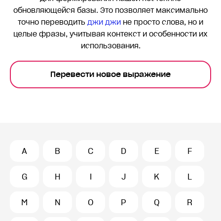
обновляющейся базы. Это позволяет максимально
точно переводить
джи джи
не просто слова, но и
целые фразы, учитывая контекст и особенности их
использования.
Перевести новое выражение
A
B
C
D
E
F
G
H
I
J
K
L
M
N
O
P
Q
R