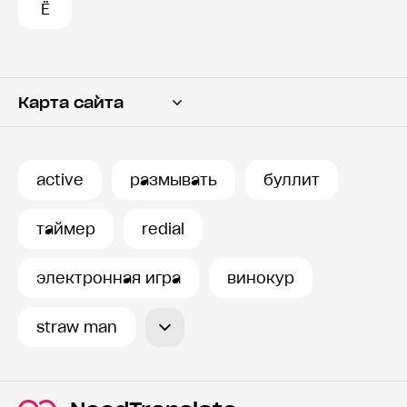
Ё
Карта сайта
Переводчик
Словарь
active
размывать
буллит
История запросов
таймер
redial
электронная игра
винокур
straw man