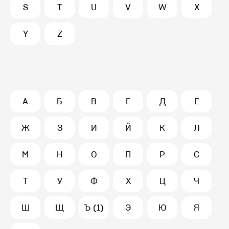
S
T
U
V
W
X
Y
Z
А
Б
В
Г
Д
Е
Ж
З
И
Й
К
Л
М
Н
О
П
Р
С
Т
У
Ф
Х
Ц
Ч
Ш
Щ
Ъ (1)
Э
Ю
Я