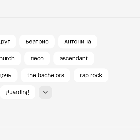
Круг
Беатрис
Антонина
hurch
песо
ascendant
дочь
the bachelors
rap rock
guarding