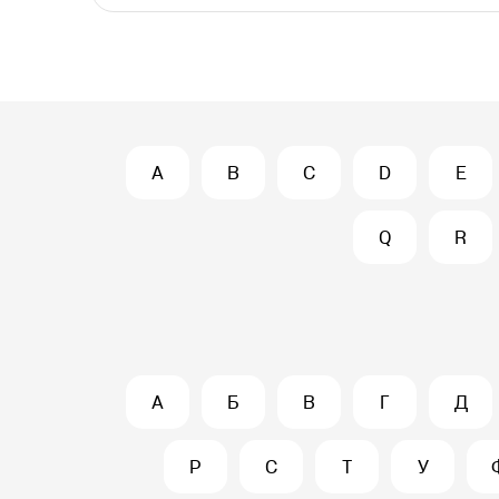
A
B
C
D
E
Q
R
А
Б
В
Г
Д
Р
С
Т
У