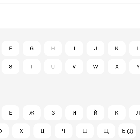
F
G
H
I
J
K
L
S
T
U
V
W
X
Y
Е
Ж
З
И
Й
К
Л
Ф
Х
Ц
Ч
Ш
Щ
Ъ (1)