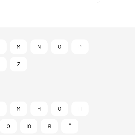
M
N
O
P
Z
М
Н
О
П
Э
Ю
Я
Ё