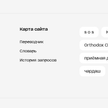
Карта сайта
s o s
Переводчик
Orthodox C
Словарь
приёмная 
История запросов
чардаш