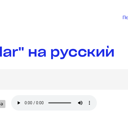
П
lar" на русский
lə