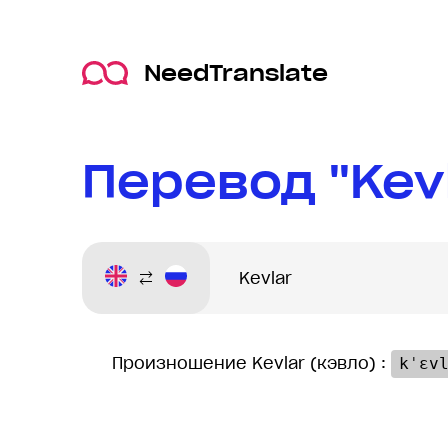
NeedTranslate
Перевод "Kev
Произношение Kevlar (кэвло) :
kˈɛv