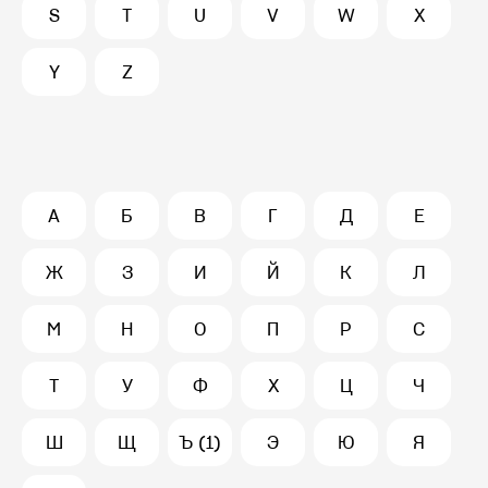
S
T
U
V
W
X
Y
Z
А
Б
В
Г
Д
Е
Ж
З
И
Й
К
Л
М
Н
О
П
Р
С
Т
У
Ф
Х
Ц
Ч
Ш
Щ
Ъ (1)
Э
Ю
Я