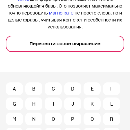
обновляющейся базы. Это позволяет максимально
точно переводить
магно кате
не просто слова, но и
целые фразы, учитывая контекст и особенности их
использования.
Перевести новое выражение
A
B
C
D
E
F
G
H
I
J
K
L
M
N
O
P
Q
R