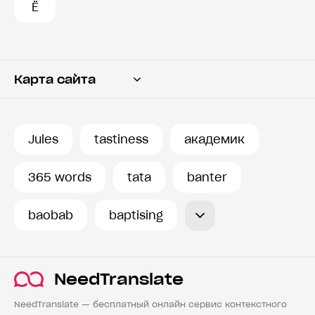
Ё
Карта сайта
Переводчик
Словарь
Jules
tastiness
академик
История запросов
365 words
tata
banter
baobab
baptising
NeedTranslate
NeedTranslate — бесплатный онлайн сервис контекстного