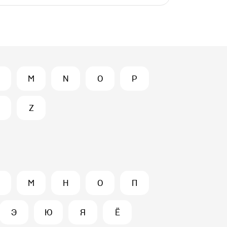
M
N
O
P
Z
М
Н
О
П
Э
Ю
Я
Ё