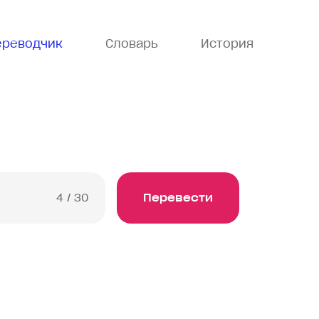
ереводчик
Словарь
История
4
/ 30
Перевести