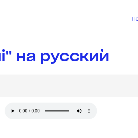
П
i" на русский