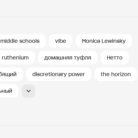
middle schools
vibe
Monica Lewinsky
ruthenium
домашняя туфля
Нетто
бящий
discretionary power
the horizon
ьный