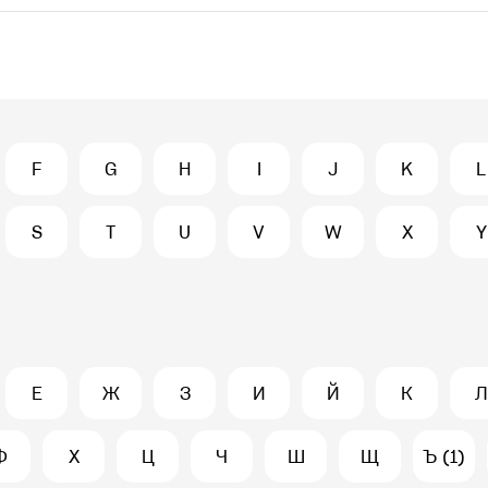
F
G
H
I
J
K
L
S
T
U
V
W
X
Y
Е
Ж
З
И
Й
К
Л
Ф
Х
Ц
Ч
Ш
Щ
Ъ (1)