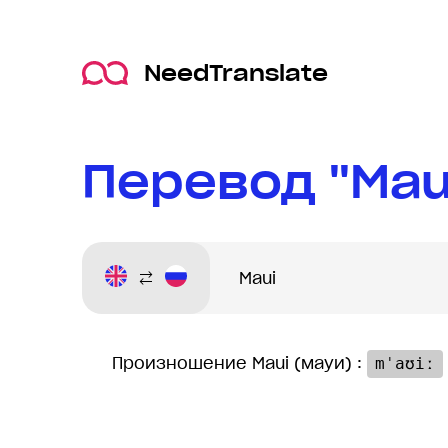
NeedTranslate
Перевод "Mau
Произношение Maui (мауи) :
mˈaʊiː