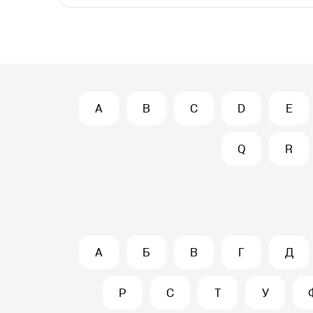
A
B
C
D
E
Q
R
А
Б
В
Г
Д
Р
С
Т
У