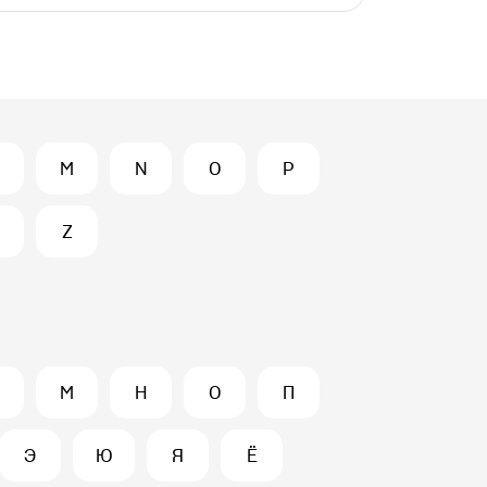
M
N
O
P
Z
М
Н
О
П
Э
Ю
Я
Ё