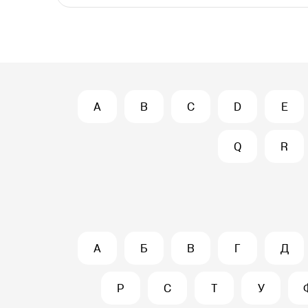
A
B
C
D
E
Q
R
А
Б
В
Г
Д
Р
С
Т
У