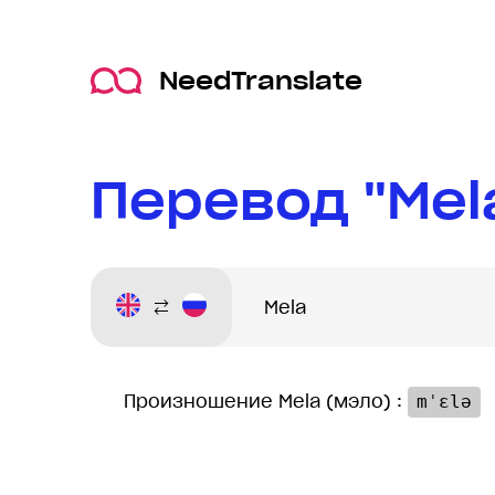
NeedTranslate
Перевод "Mel
Произношение Mela (мэло) :
mˈɛlə