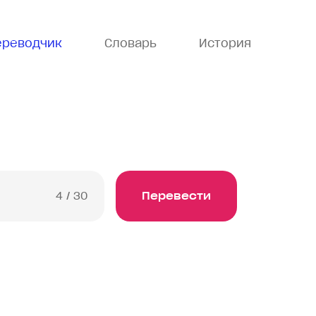
ереводчик
Словарь
История
4
/ 30
Перевести