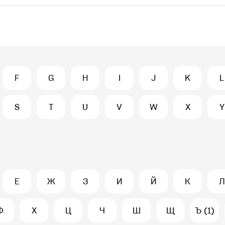
F
G
H
I
J
K
L
S
T
U
V
W
X
Y
Е
Ж
З
И
Й
К
Л
Ф
Х
Ц
Ч
Ш
Щ
Ъ (1)