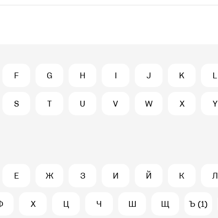
F
G
H
I
J
K
L
S
T
U
V
W
X
Y
Е
Ж
З
И
Й
К
Л
Ф
Х
Ц
Ч
Ш
Щ
Ъ (1)