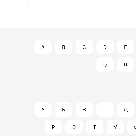
A
B
C
D
E
Q
R
А
Б
В
Г
Д
Р
С
Т
У