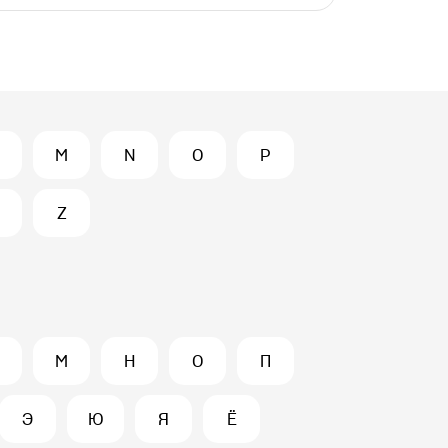
M
N
O
P
Z
М
Н
О
П
Э
Ю
Я
Ё