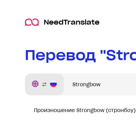
NeedTranslate
Перевод "Str
Произношение Strongbow (стронбоу)