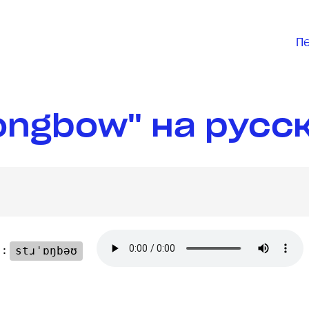
П
ongbow" на русс
 :
stɹˈɒŋbəʊ