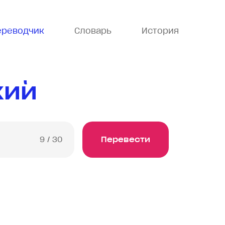
ереводчик
Словарь
История
кий
9
/ 30
Перевести