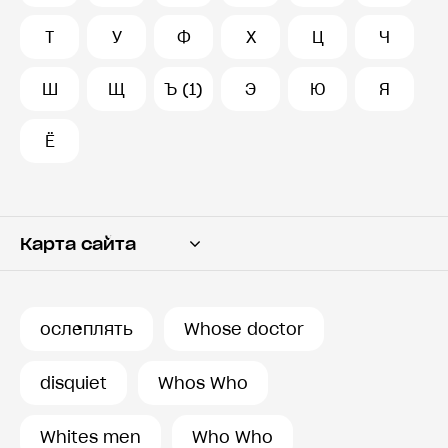
Т
У
Ф
Х
Ц
Ч
Ш
Щ
Ъ (1)
Э
Ю
Я
Ё
Карта сайта
Переводчик
Словарь
ослеплять
Whose doctor
История запросов
disquiet
Whos Who
Whites men
Who Who