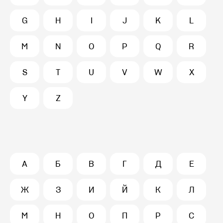
G
H
I
J
K
L
M
N
O
P
Q
R
S
T
U
V
W
X
Y
Z
А
Б
В
Г
Д
Е
Ж
З
И
Й
К
Л
М
Н
О
П
Р
С