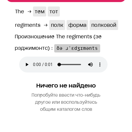
The
→
тем
тот
regiments
→
полк
форма
полковой
Произношение The regiments (зе
рэджимонтс) :
ðə ɹˈɛdʒɪmənts
Ничего не найдено
Попробуйте ввести что-нибудь
другое или воспользуйтесь
общим каталогом слов