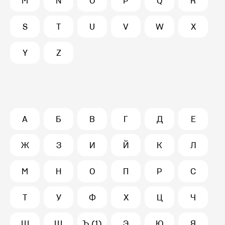
M
N
O
P
Q
R
S
T
U
V
W
X
Y
Z
А
Б
В
Г
Д
Е
Ж
З
И
Й
К
Л
М
Н
О
П
Р
С
Т
У
Ф
Х
Ц
Ч
Ш
Щ
Ъ (1)
Э
Ю
Я