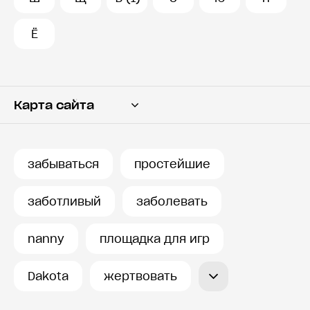
Ё
Карта сайта
Переводчик
Словарь
забываться
простейшие
История запросов
заботливый
заболевать
nanny
площадка для игр
Dakota
жертвовать