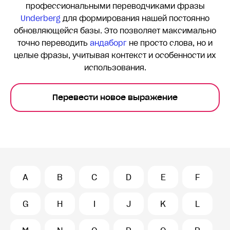
профессиональными переводчиками фразы
Underberg
для формирования нашей постоянно
обновляющейся базы. Это позволяет максимально
точно переводить
андаборг
не просто слова, но и
целые фразы, учитывая контекст и особенности их
использования.
Перевести новое выражение
A
B
C
D
E
F
G
H
I
J
K
L