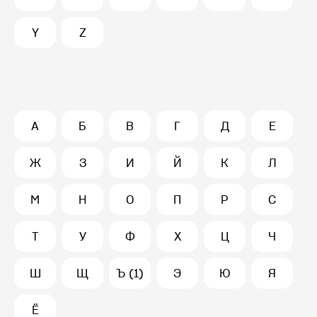
Y
Z
А
Б
В
Г
Д
Е
Ж
З
И
Й
К
Л
М
Н
О
П
Р
С
Т
У
Ф
Х
Ц
Ч
Ш
Щ
Ъ (1)
Э
Ю
Я
Ё