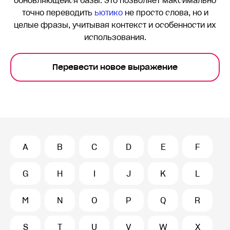
обновляющейся базы. Это позволяет максимально
точно переводить
ьютико
не просто слова, но и
целые фразы, учитывая контекст и особенности их
использования.
Перевести новое выражение
A
B
C
D
E
F
G
H
I
J
K
L
M
N
O
P
Q
R
S
T
U
V
W
X