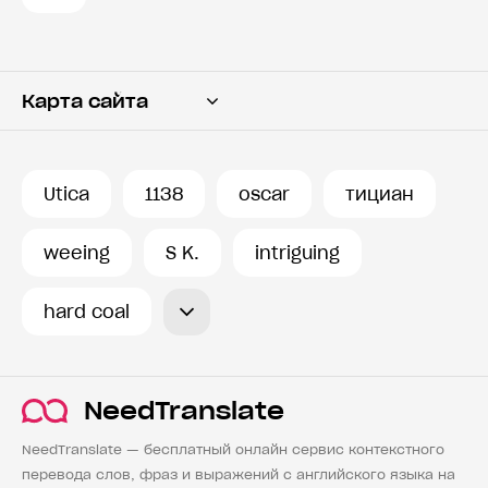
Карта сайта
Переводчик
Словарь
Utica
1138
oscar
тициан
История запросов
weeing
S K.
intriguing
hard coal
NeedTranslate
NeedTranslate — бесплатный онлайн сервис контекстного
перевода слов, фраз и выражений с английского языка на