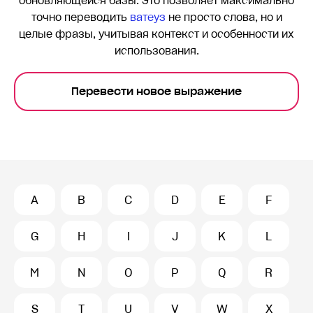
обновляющейся базы. Это позволяет максимально
точно переводить
ватеуз
не просто слова, но и
целые фразы, учитывая контекст и особенности их
использования.
Перевести новое выражение
A
B
C
D
E
F
G
H
I
J
K
L
M
N
O
P
Q
R
S
T
U
V
W
X