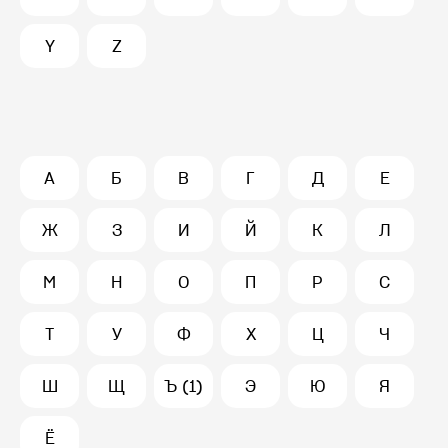
Y
Z
А
Б
В
Г
Д
Е
Ж
З
И
Й
К
Л
М
Н
О
П
Р
С
Т
У
Ф
Х
Ц
Ч
Ш
Щ
Ъ (1)
Э
Ю
Я
Ё