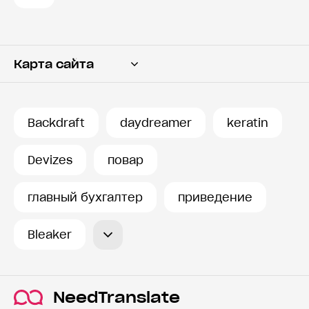
Карта сайта
Переводчик
Словарь
Backdraft
daydreamer
keratin
История запросов
Devizes
повар
главный бухгалтер
приведение
Bleaker
NeedTranslate