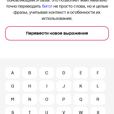
обновляющейся базы. Это позволяет максимально
точно переводить
бигот
не просто слова, но и целые
фразы, учитывая контекст и особенности их
использования.
Перевести новое выражение
A
B
C
D
E
F
G
H
I
J
K
L
M
N
O
P
Q
R
S
T
U
V
W
X