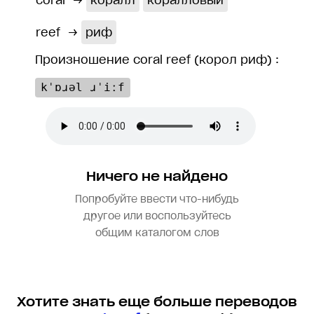
coral
→
коралл
коралловый
reef
→
риф
Произношение coral reef (корол риф) :
kˈɒɹəl ɹˈiːf
Ничего не найдено
Попробуйте ввести что-нибудь
другое или воспользуйтесь
общим каталогом слов
Хотите знать еще больше переводов