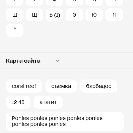
Ш
Щ
Ъ (1)
Э
Ю
Я
Ё
Карта сайта
Переводчик
Словарь
coral reef
съемка
барбадос
История запросов
12 48
апатит
Ponies ponies ponies ponies ponies
ponies ponies ponies