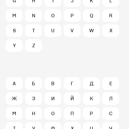
G
H
I
J
K
L
M
N
O
P
Q
R
S
T
U
V
W
X
Y
Z
А
Б
В
Г
Д
Е
Ж
З
И
Й
К
Л
М
Н
О
П
Р
С
Т
У
Ф
Х
Ц
Ч