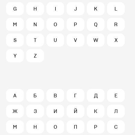
G
H
I
J
K
L
M
N
O
P
Q
R
S
T
U
V
W
X
Y
Z
А
Б
В
Г
Д
Е
Ж
З
И
Й
К
Л
М
Н
О
П
Р
С