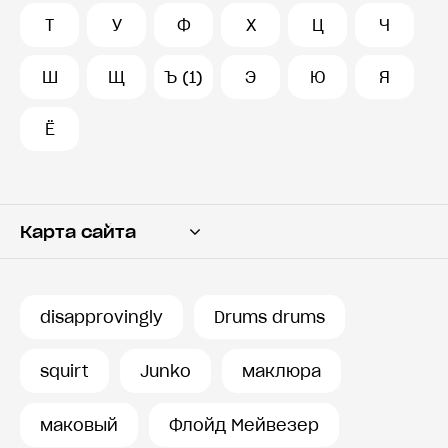
Т
У
Ф
Х
Ц
Ч
Ш
Щ
Ъ (1)
Э
Ю
Я
Ё
Карта сайта
Переводчик
Словарь
disapprovingly
Drums drums
История запросов
squirt
Junko
маклюра
маковый
Флойд Мейвезер