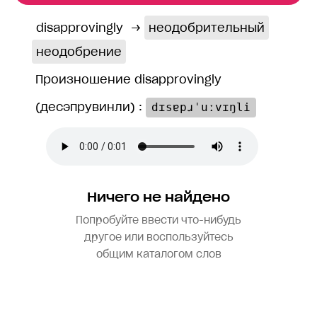
disapprovingly
→
неодобрительный
неодобрение
Произношение disapprovingly
(десэпрувинли) :
dɪsɐpɹˈuːvɪŋli
Ничего не найдено
Попробуйте ввести что-нибудь
другое или воспользуйтесь
общим каталогом слов