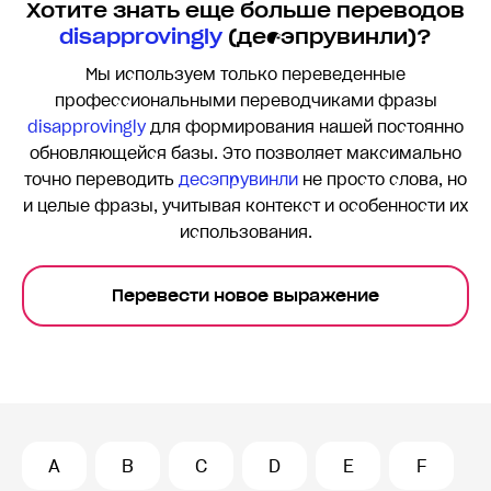
Хотите знать еще больше переводов
disapprovingly
(десэпрувинли)?
Мы используем только переведенные
профессиональными переводчиками фразы
disapprovingly
для формирования нашей постоянно
обновляющейся базы. Это позволяет максимально
точно переводить
десэпрувинли
не просто слова, но
и целые фразы, учитывая контекст и особенности их
использования.
Перевести новое выражение
A
B
C
D
E
F