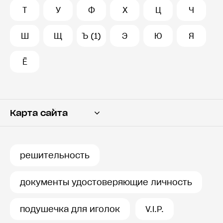
Т
У
Ф
Х
Ц
Ч
Ш
Щ
Ъ (1)
Э
Ю
Я
Ё
Карта сайта
Переводчик
Словарь
решительность
История запросов
документы удостоверяющие личность
подушечка для иголок
V.I.P.