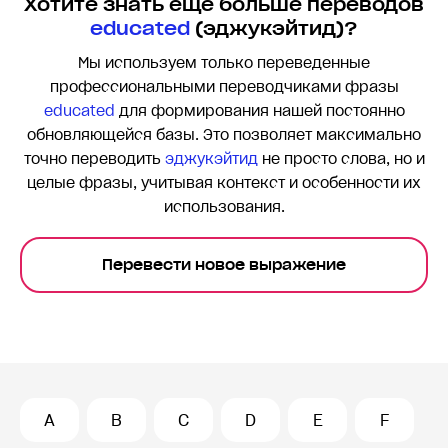
Хотите знать еще больше переводов
educated
(эджукэйтид)?
Мы используем только переведенные
профессиональными переводчиками фразы
educated
для формирования нашей постоянно
обновляющейся базы. Это позволяет максимально
точно переводить
эджукэйтид
не просто слова, но и
целые фразы, учитывая контекст и особенности их
использования.
Перевести новое выражение
A
B
C
D
E
F