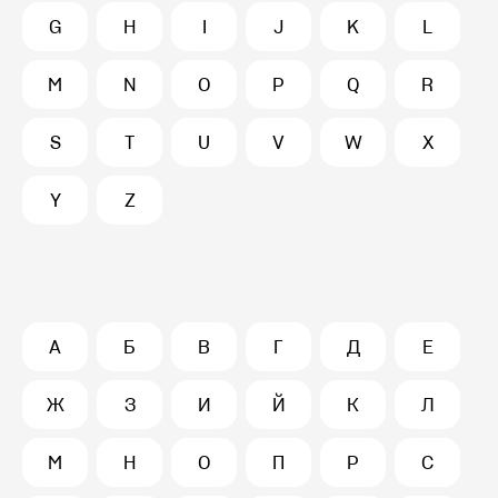
G
H
I
J
K
L
M
N
O
P
Q
R
S
T
U
V
W
X
Y
Z
А
Б
В
Г
Д
Е
Ж
З
И
Й
К
Л
М
Н
О
П
Р
С