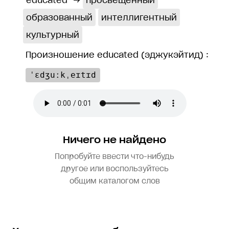
educated
→
просвещённый
образованный
интеллигентный
культурный
Произношение educated (эджукэйтид) :
ˈɛdʒuːkˌeɪtɪd
Ничего не найдено
Попробуйте ввести что-нибудь
другое или воспользуйтесь
общим каталогом слов