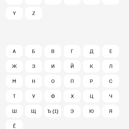
Y
Z
А
Б
В
Г
Д
Е
Ж
З
И
Й
К
Л
М
Н
О
П
Р
С
Т
У
Ф
Х
Ц
Ч
Ш
Щ
Ъ (1)
Э
Ю
Я
Ё