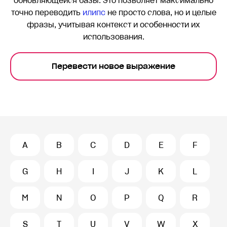
обновляющейся базы. Это позволяет максимально
точно переводить
илипс
не просто слова, но и целые
фразы, учитывая контекст и особенности их
использования.
Перевести новое выражение
A
B
C
D
E
F
G
H
I
J
K
L
M
N
O
P
Q
R
S
T
U
V
W
X