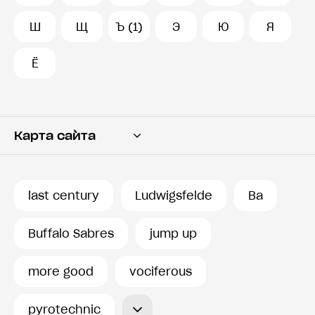
Ш
Щ
Ъ (1)
Э
Ю
Я
Ё
Карта сайта
Переводчик
Словарь
last century
Ludwigsfelde
Ва
История запросов
Buffalo Sabres
jump up
more good
vociferous
pyrotechnic