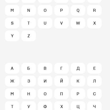
M
N
O
P
Q
R
S
T
U
V
W
X
Y
Z
А
Б
В
Г
Д
Е
Ж
З
И
Й
К
Л
М
Н
О
П
Р
С
Т
У
Ф
Х
Ц
Ч