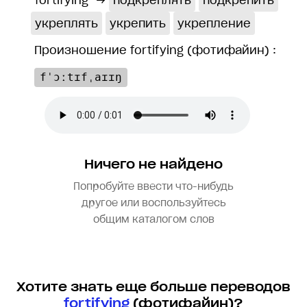
fortifying
→
подкреплять
подкрепить
укреплять
укрепить
укрепление
Произношение fortifying (фотифайин) :
fˈɔːtɪfˌaɪɪŋ
Ничего не найдено
Попробуйте ввести что-нибудь
другое или воспользуйтесь
общим каталогом слов
Хотите знать еще больше переводов
fortifying
(фотифайин)?