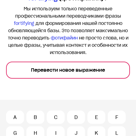
Мы используем только переведенные
профессиональными переводчиками фразы
fortifying
для формирования нашей постоянно
обновляющейся базы. Это позволяет максимально
точно переводить
фотифайин
не просто слова, но и
целые фразы, учитывая контекст и особенности их
использования.
Перевести новое выражение
A
B
C
D
E
F
G
H
I
J
K
L