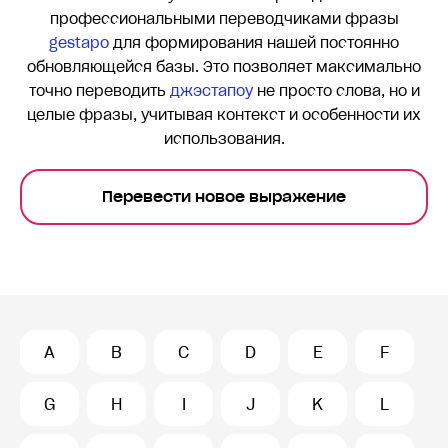
профессиональными переводчиками фразы
gestapo
для формирования нашей постоянно
обновляющейся базы. Это позволяет максимально
точно переводить
джэстапоу
не просто слова, но и
целые фразы, учитывая контекст и особенности их
использования.
Перевести новое выражение
A
B
C
D
E
F
G
H
I
J
K
L