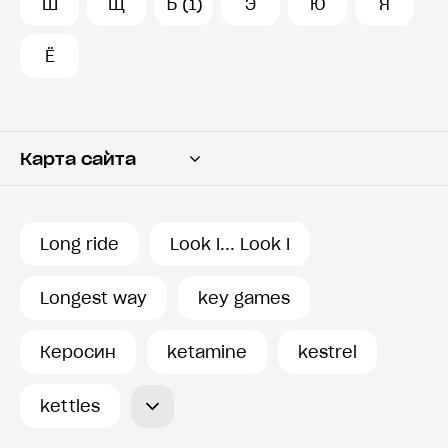
Ш
Щ
Ъ (1)
Э
Ю
Я
Ё
Карта сайта
Переводчик
Словарь
Long ride
Look I... Look I
История запросов
Longest way
key games
Керосин
ketamine
kestrel
kettles