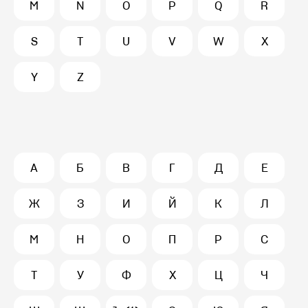
M
N
O
P
Q
R
S
T
U
V
W
X
Y
Z
А
Б
В
Г
Д
Е
Ж
З
И
Й
К
Л
М
Н
О
П
Р
С
Т
У
Ф
Х
Ц
Ч