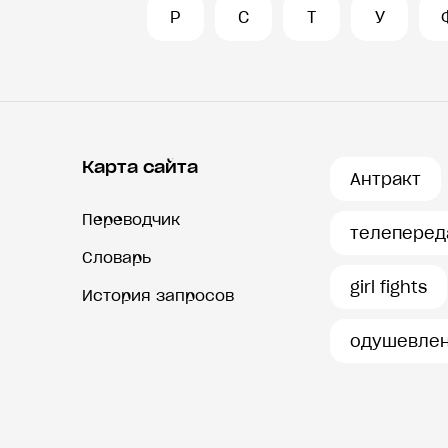
Р
С
Т
У
Карта сайта
Антракт
Переводчик
телеперед
Словарь
girl fights
История запросов
одушевлен