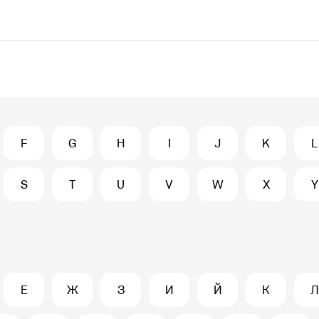
F
G
H
I
J
K
L
S
T
U
V
W
X
Y
Е
Ж
З
И
Й
К
Л