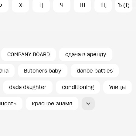
Ф
Х
Ц
Ч
Ш
Щ
Ъ (1)
COMPANY BOARD
сдача в аренду
ача
Butchers baby
dance battles
dads daughter
conditioning
Улицы
ность
красное знамя