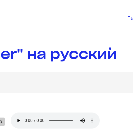
П
er" на русский
ə