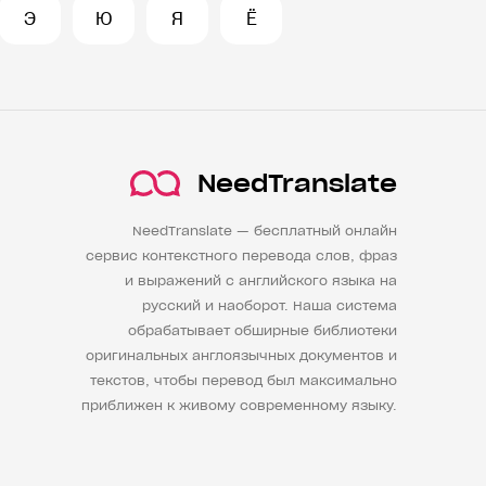
Э
Ю
Я
Ё
NeedTranslate
NeedTranslate — бесплатный онлайн
сервис контекстного перевода слов, фраз
и выражений с английского языка на
русский и наоборот. Наша система
обрабатывает обширные библиотеки
оригинальных англоязычных документов и
текстов, чтобы перевод был максимально
приближен к живому современному языку.