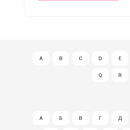
A
B
C
D
E
Q
R
А
Б
В
Г
Д