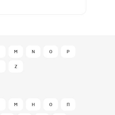
M
N
O
P
Z
М
Н
О
П