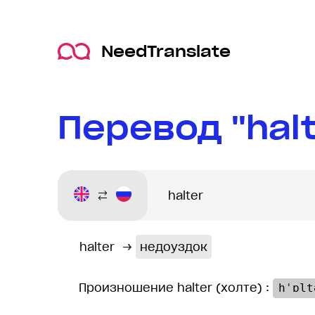
NeedTranslate
Перевод "halt
halter
→
недоуздок
Произношение halter (холте) :
hˈɒlt