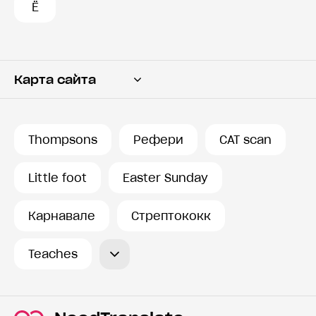
Ё
Карта сайта
Переводчик
Словарь
Thompsons
Рефери
CAT scan
История запросов
Little foot
Easter Sunday
Карнавале
Стрептококк
Teaches