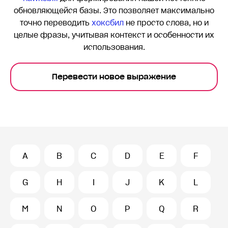
обновляющейся базы. Это позволяет максимально
точно переводить
хоксбил
не просто слова, но и
целые фразы, учитывая контекст и особенности их
использования.
Перевести новое выражение
A
B
C
D
E
F
G
H
I
J
K
L
M
N
O
P
Q
R