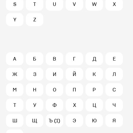
S
T
U
V
W
X
Y
Z
А
Б
В
Г
Д
Е
Ж
З
И
Й
К
Л
М
Н
О
П
Р
С
Т
У
Ф
Х
Ц
Ч
Ш
Щ
Ъ (1)
Э
Ю
Я