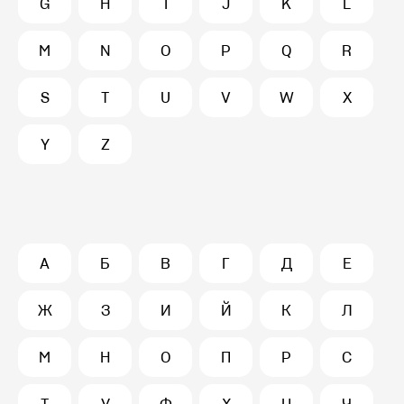
G
H
I
J
K
L
M
N
O
P
Q
R
S
T
U
V
W
X
Y
Z
А
Б
В
Г
Д
Е
Ж
З
И
Й
К
Л
М
Н
О
П
Р
С