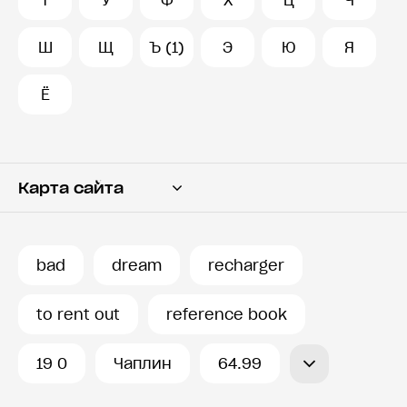
Т
У
Ф
Х
Ц
Ч
Ш
Щ
Ъ (1)
Э
Ю
Я
Ё
Карта сайта
Переводчик
Словарь
bad
dream
recharger
История запросов
to rent out
reference book
19 0
Чаплин
64.99