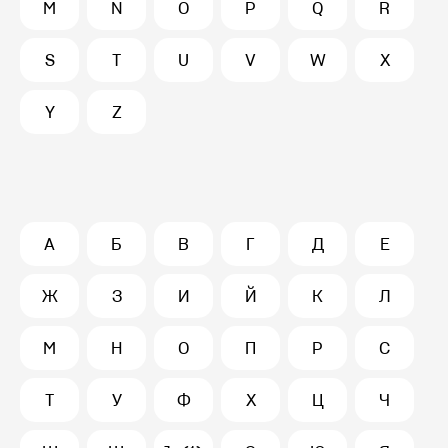
M
N
O
P
Q
R
S
T
U
V
W
X
Y
Z
А
Б
В
Г
Д
Е
Ж
З
И
Й
К
Л
М
Н
О
П
Р
С
Т
У
Ф
Х
Ц
Ч