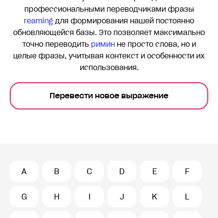
профессиональными переводчиками фразы
reaming
для формирования нашей постоянно
обновляющейся базы. Это позволяет максимально
точно переводить
римин
не просто слова, но и
целые фразы, учитывая контекст и особенности их
использования.
Перевести новое выражение
A
B
C
D
E
F
G
H
I
J
K
L