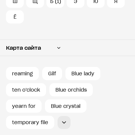
Ш
Щ
Ъ (1)
Э
Ю
Я
Ё
Карта сайта
Переводчик
Словарь
reaming
Gilf
Blue lady
История запросов
ten o'clock
Blue orchids
yearn for
Blue crystal
temporary file