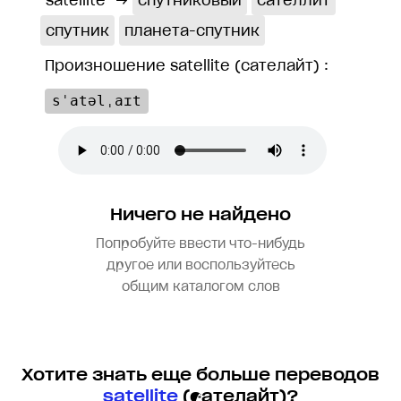
satellite
→
спутниковый
сателлит
спутник
планета-спутник
Произношение satellite (сателайт) :
sˈatəlˌaɪt
Ничего не найдено
Попробуйте ввести что-нибудь
другое или воспользуйтесь
общим каталогом слов
Хотите знать еще больше переводов
satellite
(сателайт)?