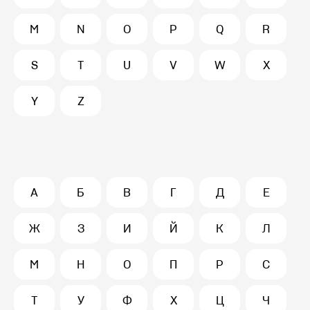
M
N
O
P
Q
R
S
T
U
V
W
X
Y
Z
А
Б
В
Г
Д
Е
Ж
З
И
Й
К
Л
М
Н
О
П
Р
С
Т
У
Ф
Х
Ц
Ч