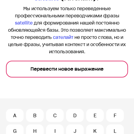
Мы используем только переведенные
профессиональными переводчиками фразы
satellite
для формирования нашей постоянно
обновляющейся базы. Это позволяет максимально
точно переводить
сателайт
не просто слова, но и
целые фразы, учитывая контекст и особенности их
использования.
Перевести новое выражение
A
B
C
D
E
F
G
H
I
J
K
L