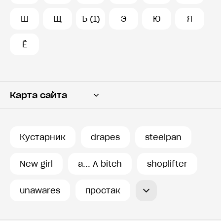
Ш
Щ
Ъ (1)
Э
Ю
Я
Ё
Карта сайта
Переводчик
Словарь
Кустарник
drapes
steelpan
История запросов
New girl
a... A bitch
shoplifter
unawares
простак