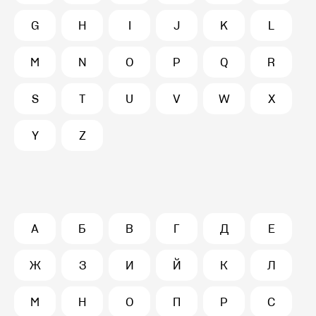
G
H
I
J
K
L
M
N
O
P
Q
R
S
T
U
V
W
X
Y
Z
А
Б
В
Г
Д
Е
Ж
З
И
Й
К
Л
М
Н
О
П
Р
С