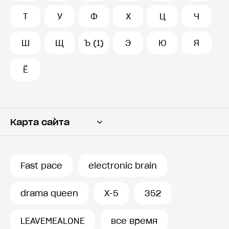
Т
У
Ф
Х
Ц
Ч
Ш
Щ
Ъ (1)
Э
Ю
Я
Ё
Карта сайта
Переводчик
Словарь
Fast pace
electronic brain
История запросов
drama queen
X-5
352
LEAVEMEALONE
все время