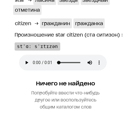
star
→
лысина
звезда
звёздный
отметина
citizen
→
гражданин
гражданка
Произношение star citizen (ста ситизон) :
stˈɑː sˈɪtɪzən
Ничего не найдено
Попробуйте ввести что-нибудь
другое или воспользуйтесь
общим каталогом слов