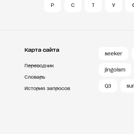
Р
С
Т
У
Карта сайта
seeker
Переводчик
jingoism
Словарь
Q3
su
История запросов