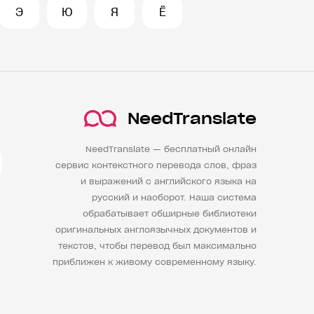
Э
Ю
Я
Ё
NeedTranslate
NeedTranslate — бесплатный онлайн
сервис контекстного перевода слов, фраз
и выражений с английского языка на
русский и наоборот. Наша система
обрабатывает обширные библиотеки
оригинальных англоязычных документов и
текстов, чтобы перевод был максимально
приближен к живому современному языку.