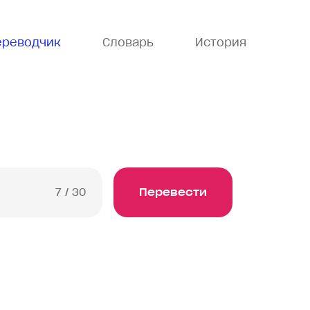
ереводчик
Словарь
История
7
/ 30
Перевести