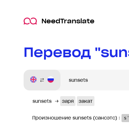
NeedTranslate
Перевод "sun
sunsets
→
заря
закат
Произношение sunsets (сансэтс) :
s