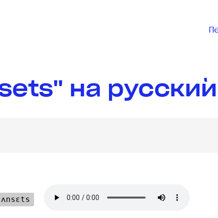
П
sets" на русский
ˈʌnsɛts