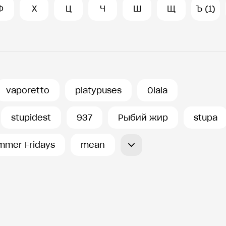
Ф
Х
Ц
Ч
Ш
Щ
Ъ (1)
vaporetto
platypuses
Olala
stupidest
937
Рыбий жир
stupa
mmer Fridays
mean