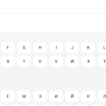
F
G
H
I
J
K
L
S
T
U
V
W
X
Y
Е
Ж
З
И
Й
К
Л