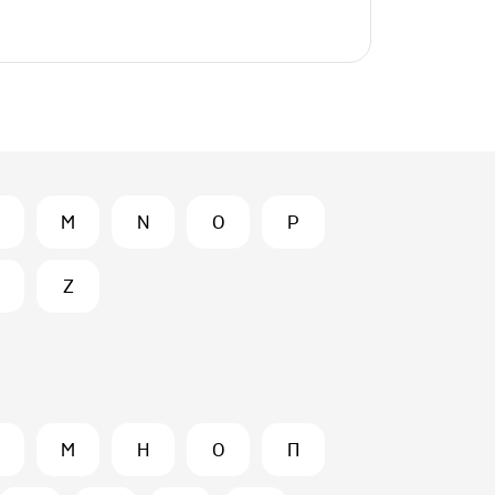
M
N
O
P
Z
М
Н
О
П