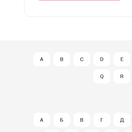
A
B
C
D
E
Q
R
А
Б
В
Г
Д