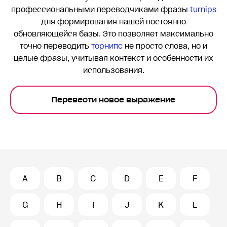
профессиональными переводчиками фразы
turnips
для формирования нашей постоянно
обновляющейся базы. Это позволяет максимально
точно переводить
торнипс
не просто слова, но и
целые фразы, учитывая контекст и особенности их
использования.
Перевести новое выражение
A
B
C
D
E
F
G
H
I
J
K
L