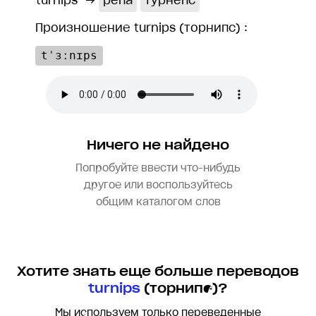
turnips
→
репа
турнепс
Произношение turnips (торнипс) :
tˈɜːnɪps
Ничего не найдено
Попробуйте ввести что-нибудь
другое или воспользуйтесь
общим каталогом слов
Хотите знать еще больше переводов
turnips
(торнипс)?
Мы используем только переведенные