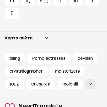
Ш
Щ
Ъ (1)
Э
Ю
Я
Ё
Карта сайта
Переводчик
Словарь
tilling
Porno actresses
devilish
История запросов
crystallographer
moisturizers
101 2
Caesarea
molehill
NeedTranslate