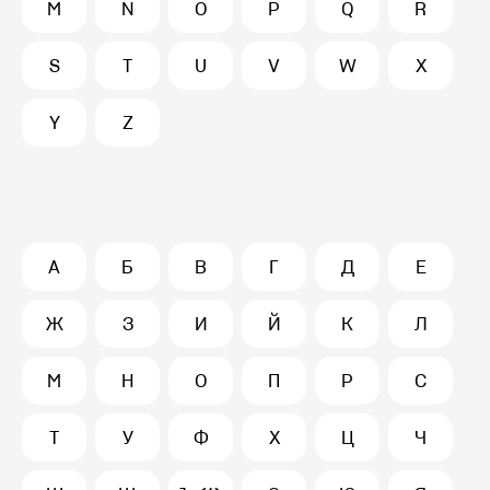
M
N
O
P
Q
R
S
T
U
V
W
X
Y
Z
А
Б
В
Г
Д
Е
Ж
З
И
Й
К
Л
М
Н
О
П
Р
С
Т
У
Ф
Х
Ц
Ч